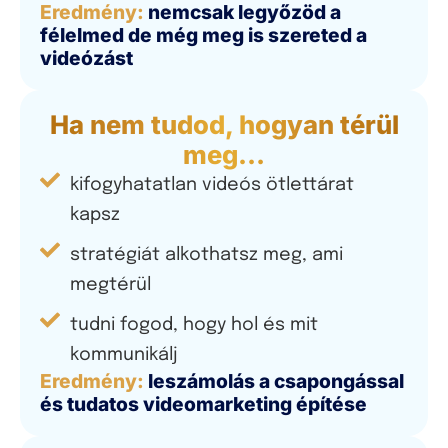
Eredmény:
nemcsak legyőzöd a
félelmed de még meg is szereted a
videózást
Ha nem tudod, hogyan térül
meg…
kifogyhatatlan videós ötlettárat
kapsz
stratégiát alkothatsz meg, ami
megtérül
tudni fogod, hogy hol és mit
kommunikálj
Eredmény:
leszámolás a csapongással
és tudatos videomarketing építése