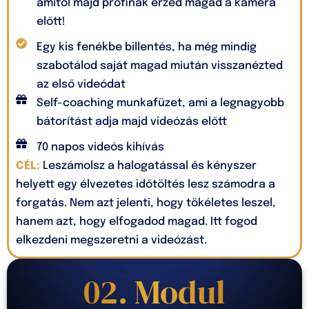
amitől majd profinak érzed magad a kamera
előtt!
Egy kis fenékbe billentés, ha még mindig
szabotálod saját magad miután visszanézted
az első videódat
Self-coaching munkafüzet, ami a legnagyobb
bátorítást adja majd videózás előtt
70 napos videós kihívás
CÉL:
Leszámolsz a halogatással és kényszer
helyett egy élvezetes időtöltés lesz számodra a
forgatás. Nem azt jelenti, hogy tökéletes leszel,
hanem azt, hogy elfogadod magad. Itt fogod
elkezdeni megszeretni a videózást.
02. Modul