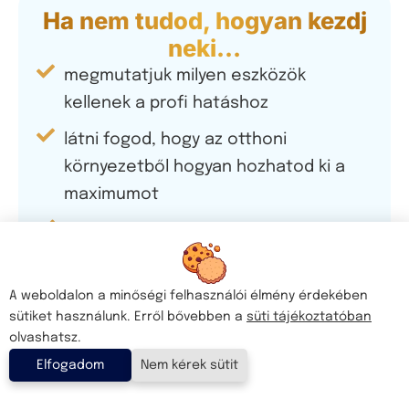
Ha nem tudod, hogyan kezdj
neki…
megmutatjuk milyen eszközök
kellenek a profi hatáshoz
látni fogod, hogy az otthoni
környezetből hogyan hozhatod ki a
maximumot
egyszerűen a telefonoddal is képes
leszel minőségi videót készíteni
Eredmény:
a saját eszközeiddel vagy
A weboldalon a minőségi felhasználói élmény érdekében
minimális beruházással stúdióminőség
sütiket használunk. Erről bővebben a
süti tájékoztatóban
olvashatsz.
Ha idegenkedsz a vágástól…
Elfogadom
Nem kérek sütit
képernyőfelvételeken tudod utánunk