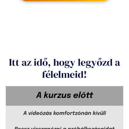
Itt az idő, hogy legyőzd a
félelmeid!
A kurzus előtt
A videózás komfortzónán kívüli