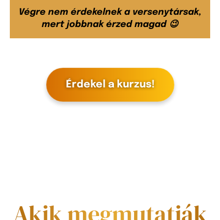
Végre nem érdekelnek a versenytársak,
mert jobbnak érzed magad 😉
Érdekel a kurzus!
Akik megmutatják