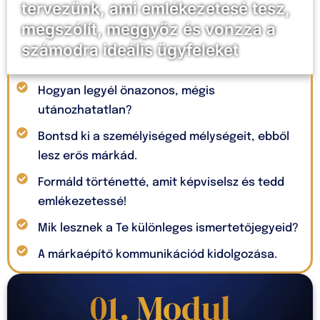
tervezünk, ami emlékezetesé tesz,
megszólít, meggyőz és vonzza a
számodra ideális ügyfeleket
Hogyan legyél önazonos, mégis
utánozhatatlan?
Bontsd ki a személyiséged mélységeit, ebből
lesz erős márkád.
Formáld történetté, amit képviselsz és tedd
emlékezetessé!
Mik lesznek a Te különleges ismertetőjegyeid?
A márkaépítő kommunikációd kidolgozása.
01. Modul