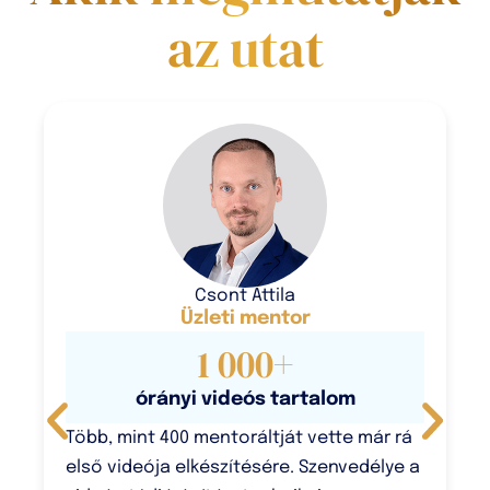
az utat
Csont Attila
Üzleti mentor
1 000
+
órányi videós tartalom
Több, mint 400 mentoráltját vette már rá
első videója elkészítésére. Szenvedélye a