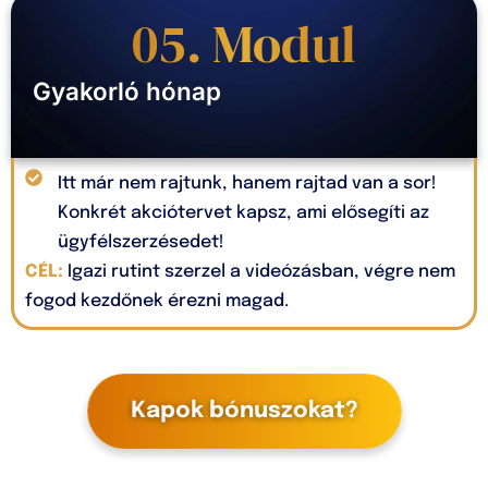
05. Modul
Gyakorló hónap
Itt már nem rajtunk, hanem rajtad van a sor!
Konkrét akciótervet kapsz, ami elősegíti az
ügyfélszerzésedet!
CÉL:
Igazi rutint szerzel a videózásban, végre nem
fogod kezdőnek érezni magad.
Kapok bónuszokat?