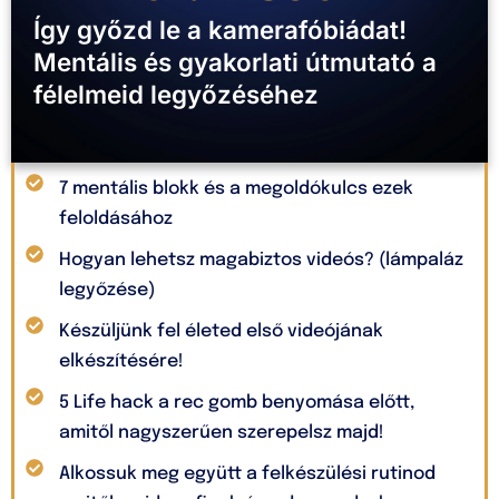
Így győzd le a kamerafóbiádat!
Mentális és gyakorlati útmutató a
félelmeid legyőzéséhez
7 mentális blokk és a megoldókulcs ezek
feloldásához
Hogyan lehetsz magabiztos videós? (lámpaláz
legyőzése)
Készüljünk fel életed első videójának
elkészítésére!
5 Life hack a rec gomb benyomása előtt,
amitől nagyszerűen szerepelsz majd!
Alkossuk meg együtt a felkészülési rutinod