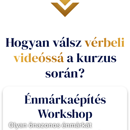
Hogyan válsz
vérbeli
videóssá
a kurzus
során?
Énmárkaépítés
Workshop
Olyan önazonos énmárkát