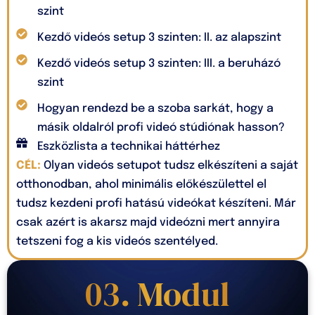
szint
Kezdő videós setup 3 szinten: II. az alapszint
Kezdő videós setup 3 szinten: III. a beruházó
szint
Hogyan rendezd be a szoba sarkát, hogy a
másik oldalról profi videó stúdiónak hasson?
Eszközlista a technikai háttérhez
CÉL:
Olyan videós setupot tudsz elkészíteni a saját
otthonodban, ahol minimális előkészülettel el
tudsz kezdeni profi hatású videókat készíteni. Már
csak azért is akarsz majd videózni mert annyira
tetszeni fog a kis videós szentélyed.
03. Modul