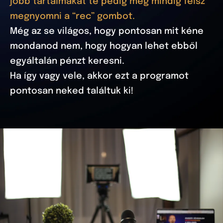
jobb tartalmakat te pedig még mindig félsz
megnyomni a “rec” gombot.
Még az se világos, hogy pontosan mit kéne
mondanod nem, hogy hogyan lehet ebből
egyáltalán pénzt keresni.
Ha így vagy vele, akkor ezt a programot
pontosan neked találtuk ki!