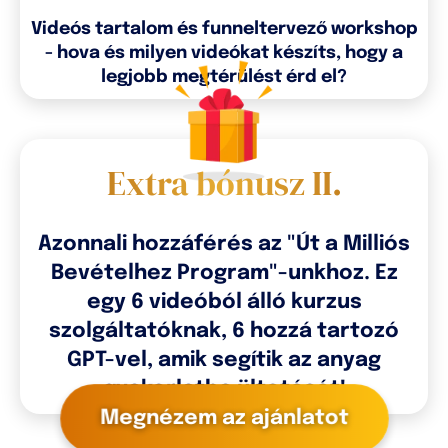
Videós tartalom és funneltervező workshop
- hova és milyen videókat készíts, hogy a
legjobb megtérülést érd el?
Extra bónusz II.
Azonnali hozzáférés az "Út a Milliós
Bevételhez Program"-unkhoz. Ez
egy 6 videóból álló kurzus
szolgáltatóknak, 6 hozzá tartozó
GPT-vel, amik segítik az anyag
gyakorlatba ültetését!
Megnézem az ajánlatot