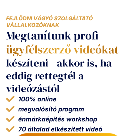
FEJLŐDNI VÁGYÓ SZOLGÁLTATÓ
VÁLLALKOZÓKNAK
Megtanítunk profi
ügyfélszerző videókat
készíteni - akkor is, ha
eddig rettegtél a
videózástól
100% online
megvalósító program
énmárkaépítés workshop
70 általad elkészített videó