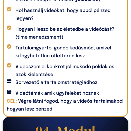
Hol használj videókat, hogy abból pénzed
legyen?
Hogyan illeszd be az életedbe a videózást?
(time menedzsment)
Tartalomgyártói gondolkodásmód, amivel
kifogyhatatlan ötlettárad lesz
Videószemle: konkrét jól működő példák és
azok kielemzése
Sorvezető a tartalomstratégiádhoz
Videótémák amik ügyfeleket hoznak
CÉL:
Végre látni fogod, hogy a videós tartalmakból
hogyan lesz pénzed.
04. Modul