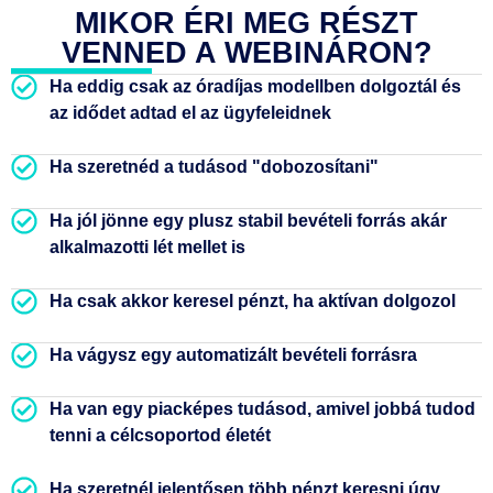
MIKOR ÉRI MEG RÉSZT
VENNED A WEBINÁRON?
Ha eddig csak az óradíjas modellben dolgoztál és
az idődet adtad el az ügyfeleidnek
Ha szeretnéd a tudásod "dobozosítani"
Ha jól jönne egy plusz stabil bevételi forrás akár
alkalmazotti lét mellet is
Ha csak akkor keresel pénzt, ha aktívan dolgozol
Ha vágysz egy automatizált bevételi forrásra
Ha van egy piacképes tudásod, amivel jobbá tudod
tenni a célcsoportod életét
Ha szeretnél jelentősen több pénzt keresni úgy,