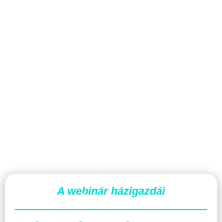
A webinár házigazdái
Nagy Noémi & Csont Attila