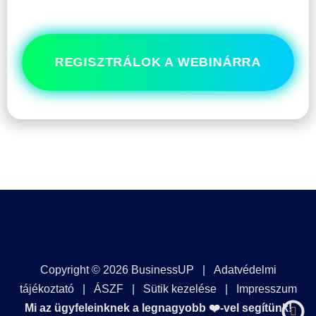
álmod megvalósítsák. Ehhez azonban Te is kellesz.
REGISZTRÁLOK A WEBINÁRRA
Copyright © 2026 BusinessUP |
Adatvédelmi
tájékoztató
|
ÁSZF
|
Sütik kezelése
|
Impresszum
Mi az ügyfeleinknek a legnagyobb ❤️-vel segítünk!