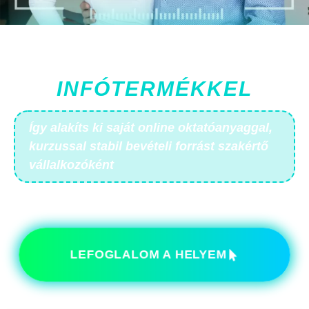
PASSZÍV JÖVEDELEM
INFÓTERMÉKKEL
Így alakíts ki saját online oktatóanyaggal,
kurzussal stabil bevételi forrást szakértő
vállalkozóként
hagyományos vállalkozás, vagy akár főállás
mellett
LEFOGLALOM A HELYEM