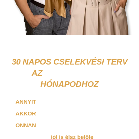
Díjmentes webinár szolgáltató
vállalkozóknak
30 NAPOS CSELEKVÉSI TERV
AZ
ELSŐ 1 MILLIÓS
HÓNAPODHOZ
Ha egy olyan vállalkozói életre vágysz, ahol
ANNYIT
dolgozol, amennyit szeretnél
AKKOR
dolgozol, amikor szeretnél
ONNAN
dolgozol, ahonnan szeretnél
ráadásul még
jól is élsz belőle