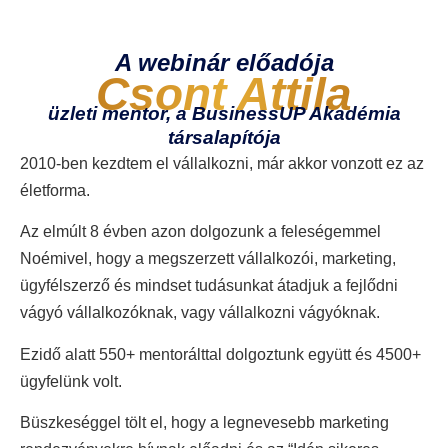
A webinár előadója
Csont Attila
üzleti mentor, a BusinessUP Akadémia
társalapítója
2010-ben kezdtem el vállalkozni, már akkor vonzott ez az
életforma.
Az elmúlt 8 évben azon dolgozunk a feleségemmel
Noémivel, hogy a megszerzett vállalkozói, marketing,
ügyfélszerző és mindset tudásunkat átadjuk a fejlődni
vágyó vállalkozóknak, vagy vállalkozni vágyóknak.
Ezidő alatt 550+ mentorálttal dolgoztunk együtt és 4500+
ügyfelünk volt.
Büszkeséggel tölt el, hogy a legnevesebb marketing