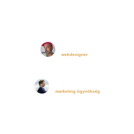
Farkas Róbert
webdesigner
Lewandowski Ákos
marketing ügynökség
ŐK MÁR SIKERES ÉS
SZABAD