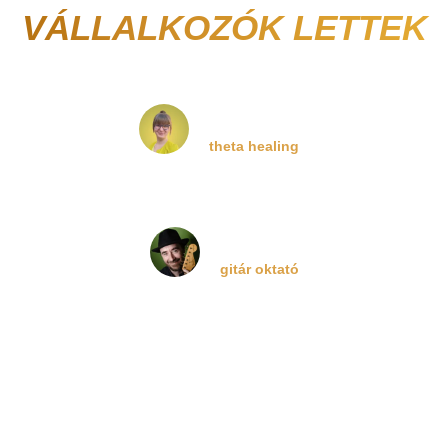
VÁLLALKOZÓK LETTEK
Kemény Adél
theta healing
Mák Attila
gitár oktató