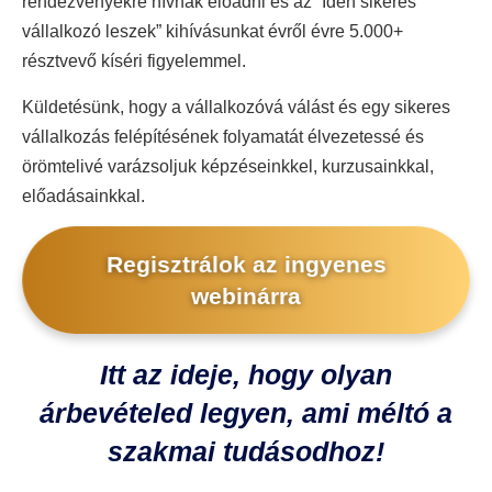
rendezvényekre hívnak előadni és az “Idén sikeres
vállalkozó leszek” kihívásunkat évről évre 5.000+
résztvevő kíséri figyelemmel.
Küldetésünk, hogy a vállalkozóvá válást és egy sikeres
vállalkozás felépítésének folyamatát élvezetessé és
örömtelivé varázsoljuk képzéseinkkel, kurzusainkkal,
előadásainkkal.
Regisztrálok az ingyenes
webinárra
Itt az ideje, hogy olyan
árbevételed legyen, ami méltó a
szakmai tudásodhoz!