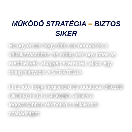
MŰKÖDŐ STRATÉGIA
=
BIZTOS
SIKER
Ha úgy érzed, hogy több van benned és a
vállalkozásodban, de eddig nem úgy jöttek az
eredmények, ahogyan szeretnéd, akkor egy
dolog hiányzott: A STRATÉGIA
Itt az idő, hogy megismerd és tudatosan elkezdd
alkalmazni azt a stratégiát, amivel a
leggyorsabban elérheted a vállalkozói
szabadságot.