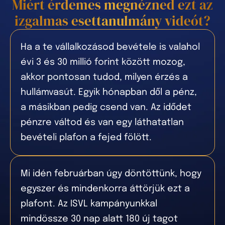
Miért érdemes megnézned ezt az
izgalmas esettanulmány videót?
Ha a te vállalkozásod bevétele is valahol
évi 3 és 30 millió forint között mozog,
akkor pontosan tudod, milyen érzés a
hullámvasút. Egyik hónapban dől a pénz,
a másikban pedig csend van. Az idődet
pénzre váltod és van egy láthatatlan
bevételi plafon a fejed fölött.
Mi idén februárban úgy döntöttünk, hogy
egyszer és mindenkorra áttörjük ezt a
plafont. Az ISVL kampányunkkal
mindössze 30 nap alatt 180 új tagot