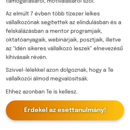
támogatásáról, motiválásáról szól.
Az elmúlt 7 évben több tízezer lelkes
vállalkozónak segítettek az elindulásban és a
felskálázásban a mentor programjaik,
oktatóanyagaik, webinárjaik, posztjaik, illetve
az “Idén sikeres vállalkozó leszek” elnevezésű
kihívásaik révén.
Szívvel-lélekkel azon dolgoznak, hogy a Te
vállalkozói álmod megvalósítsák.
Ehhez azonban Te is kellesz.
Érdekel az esettanulmány!