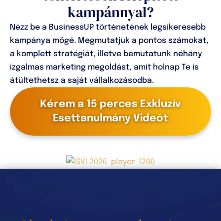
kampánnyal?
Nézz be a BusinessUP történetének legsikeresebb
kampánya mögé. Megmutatjuk a pontos számokat,
a komplett stratégiát, illetve bemutatunk néhány
izgalmas marketing megoldást, amit holnap Te is
átültethetsz a saját vállalkozásodba.
Kérem a 15 perces Exkluzív
Esettanulmány Videót