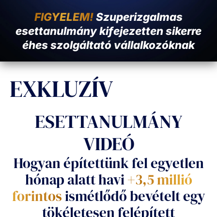
FIGYELEM!
Szuperizgalmas
esettanulmány kifejezetten sikerre
éhes szolgáltató vállalkozóknak
EXKLUZÍV
ESETTANULMÁNY
VIDEÓ
Hogyan építettünk fel egyetlen
hónap alatt havi
+3,5 millió
forintos
ismétlődő bevételt egy
tökéletesen felépített